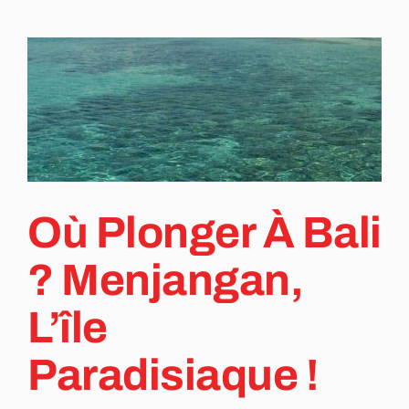
Où Plonger À Bali
? Menjangan,
L’île
Paradisiaque !