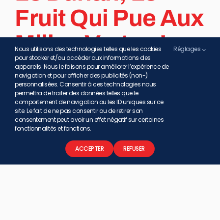
Fruit Qui Pue Aux
Milles Vertus !
Nous utilisons des technologies telles que les cookies
Réglages
pour stocker et/ou accéder aux informations des
appareils. Nous le faisons pour améliorer l’expérience de
Impossible de savoir si sa réputation précède son
navigation et pour afficher des publicités (non-)
personnalisées. Consentir à ces technologies nous
odeur, ou l’inverse. Une chose est sure : l’un
permettra de traiter des données telles que le
engendre l’autre ! Car le durian, célèbre fruit d’Asie,
comportement de navigation ou les ID uniques sur ce
est aussi bien adoré par les Balinais que vu comme
site. Le fait de ne pas consentir ou de retirer son
consentement peut avoir un effet négatif sur certaines
un objet de curiosité par nombre de visiteurs
fonctionnalités et fonctions.
étrangers.
ACCEPTER
REFUSER
Par
Garuda Holiday Voyages en Indonésie
|
19 mars 2024
|
La
culture Indonésienne
|
0 commentaire
Lire la suite