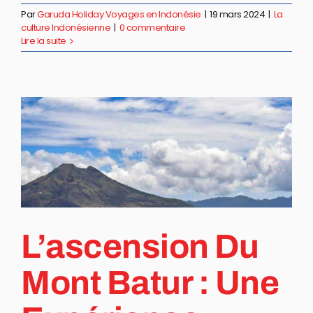
Par
Garuda Holiday Voyages en Indonésie
|
19 mars 2024
|
La
culture Indonésienne
|
0 commentaire
Lire la suite
L’ascension Du
Mont Batur : Une