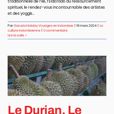
traditionnelle de l’île, l’Eldorado du ressourcement
spirituel, le rendez-vous incontournable des artistes
et des yoggis…
Par
Garuda Holiday Voyages en Indonésie
|
19 mars 2024
|
La
culture Indonésienne
|
0 commentaire
Lire la suite
Le Durian, Le