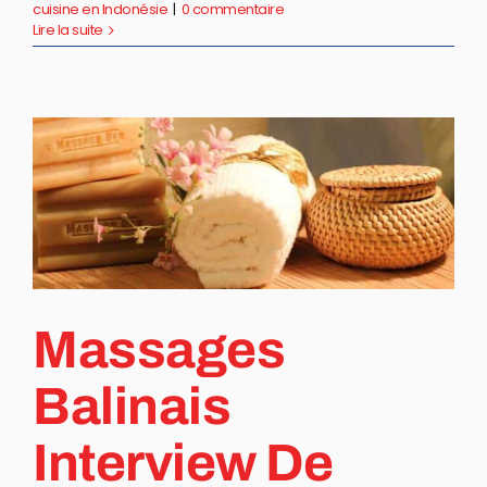
cuisine en Indonésie
|
0 commentaire
Lire la suite
Massages
Balinais
Interview De