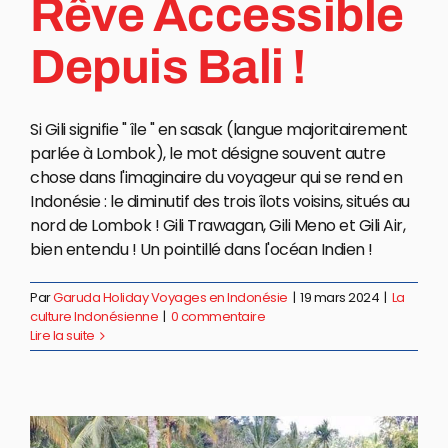
Rêve Accessible
Depuis Bali !
Si Gili signifie " île " en sasak (langue majoritairement
parlée à Lombok), le mot désigne souvent autre
chose dans l'imaginaire du voyageur qui se rend en
Indonésie : le diminutif des trois îlots voisins, situés au
nord de Lombok ! Gili Trawagan, Gili Meno et Gili Air,
bien entendu ! Un pointillé dans l'océan Indien !
Par
Garuda Holiday Voyages en Indonésie
|
19 mars 2024
|
La
culture Indonésienne
|
0 commentaire
Lire la suite