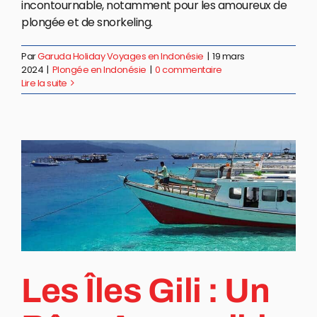
incontournable, notamment pour les amoureux de
plongée et de snorkeling.
Par
Garuda Holiday Voyages en Indonésie
|
19 mars
2024
|
Plongée en Indonésie
|
0 commentaire
Lire la suite
Les Îles Gili : Un