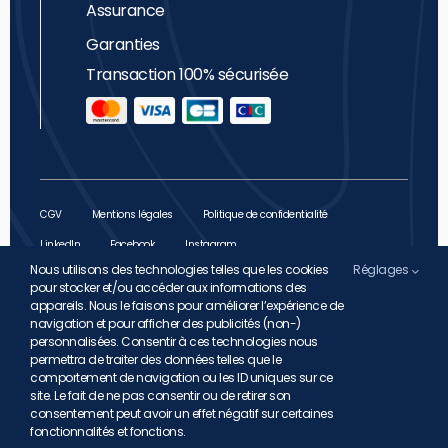
Assurance
Garanties
Transaction 100% sécurisée
CGV
Mentions légales
Politique de confidentialité
LinkedIn
Facebook
Instagram
Nous utilisons des technologies telles que les cookies
Réglages
pour stocker et/ou accéder aux informations des
appareils. Nous le faisons pour améliorer l’expérience de
GARUDA INDONESIA HOLIDAY FRANCE – 255 rue
navigation et pour afficher des publicités (non-)
Saint-Honoré, 75001 Paris – SASU au capital social
personnalisées. Consentir à ces technologies nous
de 1 000 000 € – IM 075100203 délivrée par Atout
permettra de traiter des données telles que le
France : 79-81 rue de Clichy – 75009 Paris Garantie
comportement de navigation ou les ID uniques sur ce
Financière APST : 15 avenue Carnot, 75017 Paris – N°
site. Le fait de ne pas consentir ou de retirer son
de TVA intracommunautaire FR 95799887765 Réf
consentement peut avoir un effet négatif sur certaines
CNIL 702361 | Copyright 2024 Garuda Holiday
fonctionnalités et fonctions.
France – Tous droits réservés – Un site
Harko