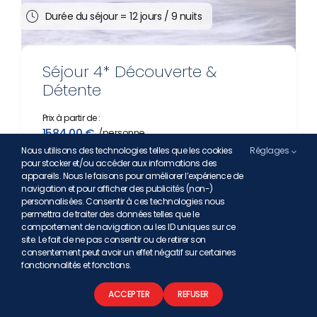
Durée du séjour =
12 jours / 9 nuits
Séjour 4* Découverte &
Détente
Prix à partir de :
1584,00
€
Nous utilisons des technologies telles que les cookies
Réglages
pour stocker et/ou accéder aux informations des
Découvrir
appareils. Nous le faisons pour améliorer l’expérience de
navigation et pour afficher des publicités (non-)
personnalisées. Consentir à ces technologies nous
permettra de traiter des données telles que le
comportement de navigation ou les ID uniques sur ce
site. Le fait de ne pas consentir ou de retirer son
consentement peut avoir un effet négatif sur certaines
fonctionnalités et fonctions.
ACCEPTER
REFUSER