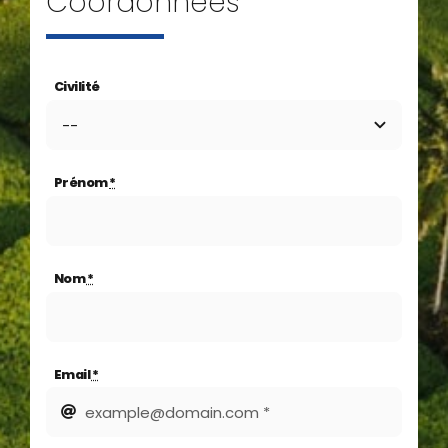
Coordonnées
Civilité
Prénom
*
Nom
*
Email
*