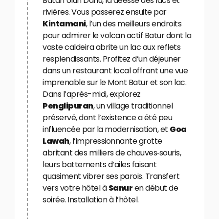
Batari Ulun Danu, la déesse des lacs et
rivières. Vous passerez ensuite par
Kintamani
, l’un des meilleurs endroits
pour admirer le volcan actif Batur dont la
vaste caldeira abrite un lac aux reflets
resplendissants. Profitez d’un déjeuner
dans un restaurant local offrant une vue
imprenable sur le Mont Batur et son lac.
Dans l’après-midi, explorez
Penglipuran
, un village traditionnel
préservé, dont l’existence a été peu
influencée par la modernisation, et
Goa
Lawah
, l’impressionnante grotte
abritant des milliers de chauves‑souris,
leurs battements d’ailes faisant
quasiment vibrer ses parois. Transfert
vers votre hôtel à
Sanur
en début de
soirée. Installation à l’hôtel.