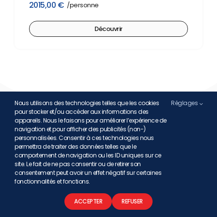
2015,00
€
Découvrir
Nous utilisons des technologies telles que les cookies
Réglages
pour stocker et/ou accéder aux informations des
appareils. Nous le faisons pour améliorer l’expérience de
navigation et pour afficher des publicités (non-)
personnalisées. Consentir à ces technologies nous
permettra de traiter des données telles que le
comportement de navigation ou les ID uniques sur ce
site. Le fait de ne pas consentir ou de retirer son
consentement peut avoir un effet négatif sur certaines
GARUDA HOLIDAY
fonctionnalités et fonctions.
Nos garanties
ACCEPTER
REFUSER