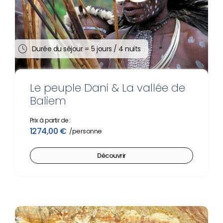
Durée du séjour =
5 jours / 4 nuits
Le peuple Dani & La vallée de
Baliem
Prix à partir de :
1274,00
€
Découvrir