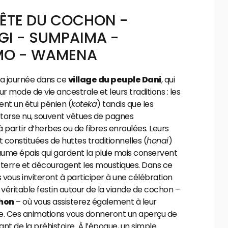
FÊTE DU COCHON -
GI - SUMPAIMA -
MO - WAMENA
la journée dans ce
village du peuple Dani
, qui
r mode de vie ancestrale et leurs traditions : les
t un étui pénien (
koteka
) tandis que les
torse nu, souvent vêtues de pagnes
 partir d’herbes ou de fibres enroulées. Leurs
t constituées de huttes traditionnelles (
honai
)
aume épais qui gardent la pluie mais conservent
a terre et découragent les moustiques. Dans ce
is vous inviteront à participer à une célébration
 véritable festin autour de la viande de cochon –
chon
– où vous assisterez également à leur
e. Ces animations vous donneront un aperçu de
ant de la préhistoire. À l’époque, un simple