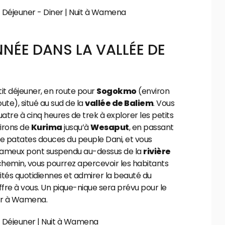
- Déjeuner - Diner | Nuit à Wamena
NÉE DANS LA VALLÉE DE
it déjeuner, en route pour
Sogokmo
(environ
ute), situé au sud de la
vallée de Baliem
. Vous
uatre à cinq heures de trek à explorer les petits
virons de
Kurima
jusqu’à
Wesaput
, en passant
 de patates douces du peuple Dani, et vous
 fameux pont suspendu au-dessus de la
rivière
e chemin, vous pourrez apercevoir les habitants
vités quotidiennes et admirer la beauté du
ffre à vous. Un pique-nique sera prévu pour le
ur à Wamena.
- Déjeuner | Nuit à Wamena