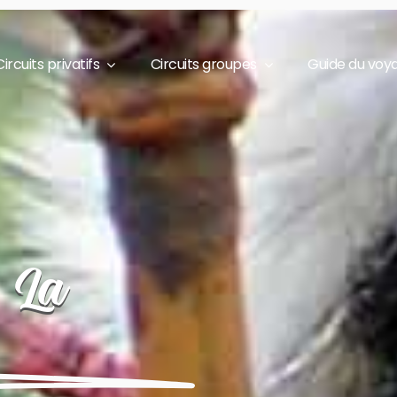
Circuits privatifs
Circuits groupes
Guide du voy
& La