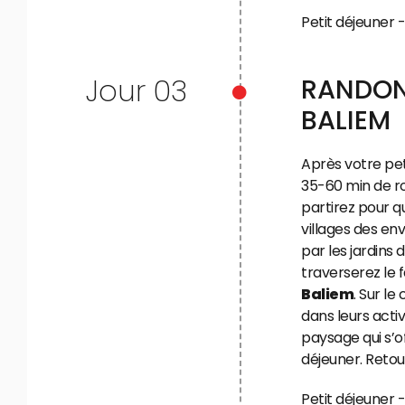
Petit déjeuner 
Jour 03
RANDON
BALIEM
Après votre pet
35-60 min de ro
partirez pour q
villages des en
par les jardins
traverserez le
Baliem
. Sur l
dans leurs acti
paysage qui s’o
déjeuner. Reto
Petit déjeuner 