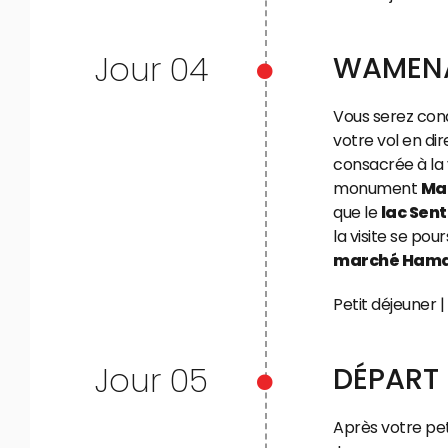
Jour 04
WAMENA
Vous serez cond
votre vol en di
consacrée à la v
monument
Ma
que le
lac Sent
la visite se pou
marché Hama
Petit déjeuner 
Jour 05
DÉPART
Après votre pet