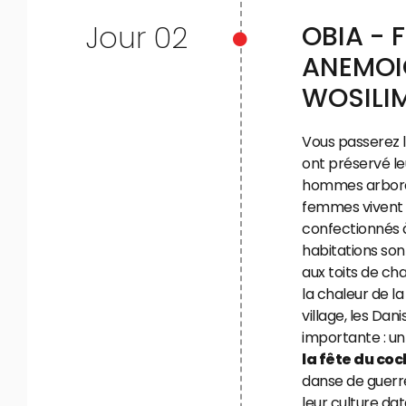
Jour 02
OBIA - 
ANEMOI
WOSILI
Vous passerez 
ont préservé leu
hommes arboren
femmes vivent 
confectionnés à
habitations son
aux toits de ch
la chaleur de l
village, les Dan
importante : un
la fête du co
danse de guerr
leur culture dat