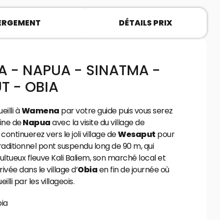
ERGEMENT
DÉTAILS PRIX
 - NAPUA - SINATMA -
T - OBIA
eilli à
Wamena
par votre guide puis vous serez
line de
Napua
avec la visite du village de
 continuerez vers le joli village de
Wesaput
pour
raditionnel pont suspendu long de 90 m, qui
ultueux fleuve Kali Baliem, son marché local et
rivée dans le village d’
Obia
en fin de journée où
lli par les villageois.
bia