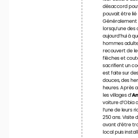
désaccord pouva
pouvait être lié
Généralement 
lorsqu’une des 
aujourd’hui à qu
hommes adultes 
recouvert de le
flèches et coutea
sacrifient un c
est faite sur d
douces, des her
heures. Après a
les villages d’
An
voiture d’Obia 
l’une de leurs 
250 ans. Visite 
avant d’être tr
local puis install