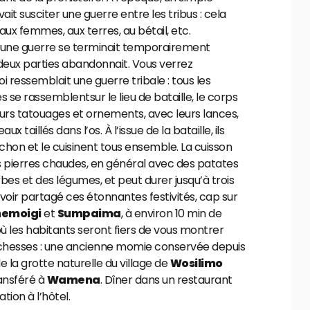
it susciter une guerre entre les tribus : cela
 aux femmes, aux terres, au bétail, etc.
une guerre se terminait temporairement
deux parties abandonnait. Vous verrez
oi ressemblait une guerre tribale : tous les
se rassemblentsur le lieu de bataille, le corps
urs tatouages et ornements, avec leurs lances,
ux taillés dans l’os. À l’issue de la bataille, ils
ochon et le cuisinent tous ensemble. La cuisson
es pierres chaudes, en général avec des patates
bes et des légumes, et peut durer jusqu’à trois
voir partagé ces étonnantes festivités, cap sur
emoigi
et
Sumpaima
, à environ 10 min de
où les habitants seront fiers de vous montrer
richesses : une ancienne momie conservée depuis
de la grotte naturelle du village de
Wosilimo
ansféré à
Wamena
. Dîner dans un restaurant
ation à l’hôtel.