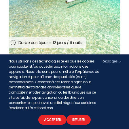
Durée du séjour =
12 jours / 9 nuits
Nous utilisons des technologies telles que les cookies
Réglages
Séjour 5* Découverte &
pour stocker et/ou accéder aux informations des
Détente
appareils. Nous le faisons pour améliorer l’expérience de
navigation et pour afficher des publicités (non-)
personnalisées. Consentir à ces technologies nous
Prix à partir de :
permettra de traiter des données telles que le
1839,00
€
comportement de navigation ou les ID uniques sur ce
site. Le fait de ne pas consentir ou de retirer son
consentement peut avoir un effet négatif sur certaines
Découvrir
fonctionnalités et fonctions.
ACCEPTER
REFUSER