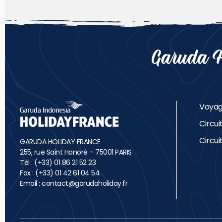
Garuda H
Voyag
Circuit
Circui
GARUDA HOLIDAY FRANCE
255, rue Saint Honoré – 75001 PARIS
Tél : (+33) 01 86 21 52 23
Fax : (+33) 01 42 61 04 54
Email :
contact@garudaholiday.fr